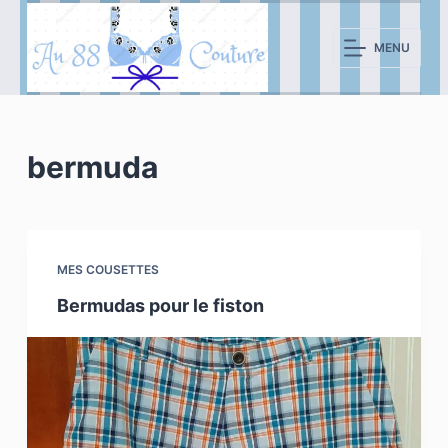
P
a
MENU
s
s
e
r
bermuda
a
u
c
o
MES COUSETTES
n
Bermudas pour le fiston
t
e
n
u