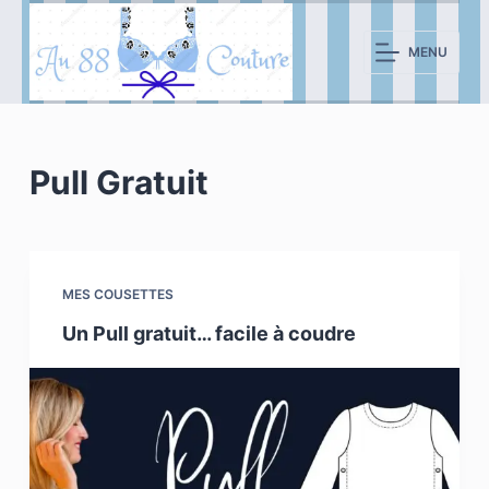
P
a
MENU
s
s
e
r
Pull Gratuit
a
u
c
o
MES COUSETTES
n
Un Pull gratuit… facile à coudre
t
e
n
u