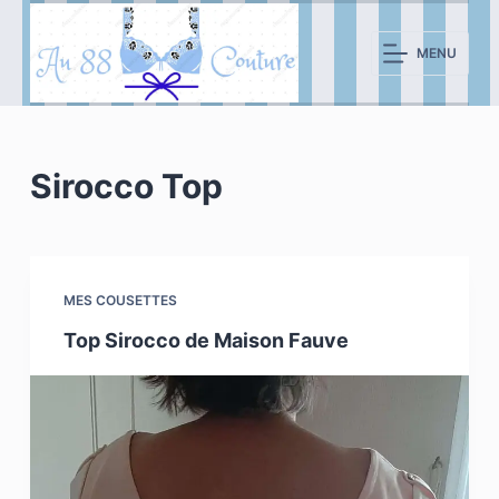
P
a
MENU
s
s
e
r
Sirocco Top
a
u
c
o
MES COUSETTES
n
Top Sirocco de Maison Fauve
t
e
n
u