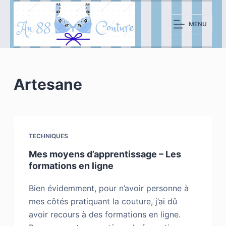
P
a
MENU
s
s
e
r
Artesane
a
u
c
o
TECHNIQUES
n
Mes moyens d’apprentissage – Les
t
formations en ligne
e
n
Bien évidemment, pour n’avoir personne à
u
mes côtés pratiquant la couture, j’ai dû
avoir recours à des formations en ligne.