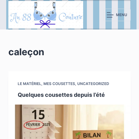
P
a
MENU
s
s
e
r
caleçon
a
u
c
o
LE MATÉRIEL
,
MES COUSETTES
,
UNCATEGORIZED
n
Quelques cousettes depuis l’été
t
e
n
u