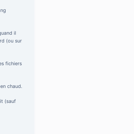
ing
quand il
rd (ou sur
es fichiers
ien chaud.
it (sauf