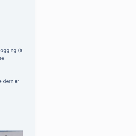
 jogging (à
se
le dernier