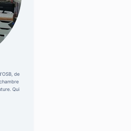
d’OSB, de
e chambre
uture. Qui