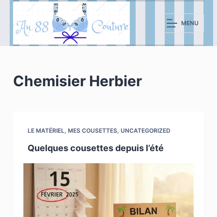
P
a
MENU
s
s
e
r
Chemisier Herbier
a
u
c
o
LE MATÉRIEL
,
MES COUSETTES
,
UNCATEGORIZED
n
Quelques cousettes depuis l’été
t
e
n
u