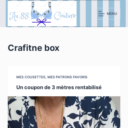
P
a
MENU
s
s
e
r
Crafitne box
a
u
c
o
MES COUSETTES
,
MES PATRONS FAVORIS
n
Un coupon de 3 mètres rentabilisé
t
e
n
u