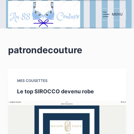
P
a
MENU
s
s
e
r
patrondecouture
a
u
c
o
MES COUSETTES
n
Le top SIROCCO devenu robe
t
e
n
u