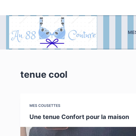
P
a
s
s
ME
e
r
a
u
c
tenue cool
o
n
t
e
MES COUSETTES
n
Une tenue Confort pour la maison
u