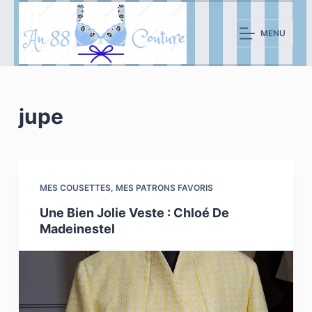
P
a
MENU
s
s
e
r
jupe
a
u
c
o
MES COUSETTES
,
MES PATRONS FAVORIS
n
Une Bien Jolie Veste : Chloé De
t
Madeinestel
e
n
u