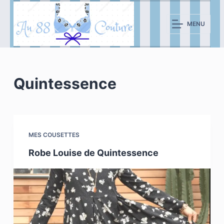
P
a
MENU
s
s
e
r
Quintessence
a
u
c
o
MES COUSETTES
n
Robe Louise de Quintessence
t
e
n
u