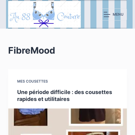
P
a
MENU
s
s
e
r
FibreMood
a
u
c
o
MES COUSETTES
n
Une période difficile : des cousettes
t
rapides et utilitaires
e
n
u