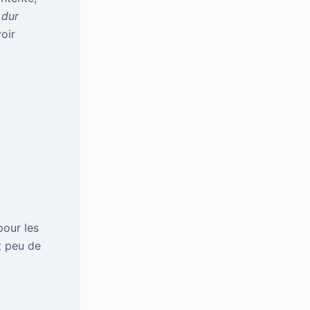
 dur
voir
pour les
t peu de