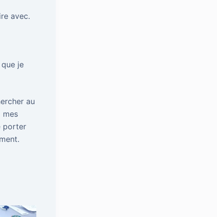
ire avec.
 que je
hercher au
à mes
e porter
ement.