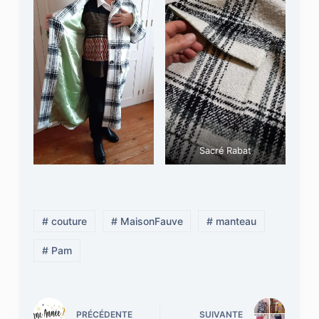
Sacré Rabat
# couture
# MaisonFauve
# manteau
# Pam
PRÉCÉDENTE
SUIVANTE