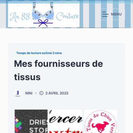
P
a
MENU
s
s
e
r
a
u
Mes fournisseurs de
c
tissus
o
n
t
NINI
2 AVRIL 2022
e
n
u