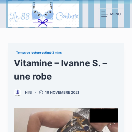
P
a
MENU
s
s
e
r
a
u
Vitamine – Ivanne S. –
c
une robe
o
n
t
NINI
16 NOVEMBRE 2021
e
n
u